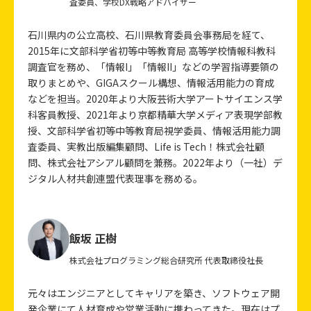
査委員、学校DX戦略アドバイザー
石川県内の公立高校、石川県教育委員会事務局を経て、
2015年に文部科学省初等中等教育局 高等学校情報科教科
調査官を務め、「情報I」「情報II」などの学習指導要領の
取りまとめや、GIGAスクール構想、情報活用能力の育成
などを担当。2020年より大阪芸術大学アートサイエンス学
科客員教授、2021年より京都精華大学メディア表現学部教
授、文部科学省初等中等教育局視学委員、情報活用能力調
査委員、実教出版編集顧問、Life is Tech！株式会社顧
問、株式会社アシアル顧問を兼務。2022年より（一社）デ
ジタル人材共創連盟代表理事を務める。
飯坂 正樹
株式会社プログラミング総合研究所 代表取締役社長
元々はエンジニアとしてキャリアを築き、ソフトウェア開
発企業にて人材育成や営業活動に携わってきた。現在はプ