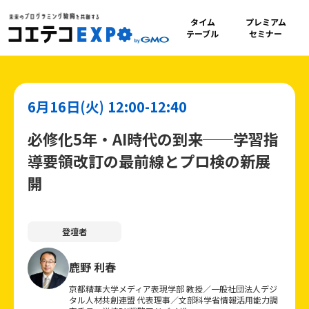
タイム
プレミアム
テーブル
セミナー
6月16日(火) 12:00-12:40
必修化5年・AI時代の到来──学習指
導要領改訂の最前線とプロ検の新展
開
登壇者
鹿野 利春
京都精華大学メディア表現学部 教授／一般社団法人デジ
タル人材共創連盟 代表理事／文部科学省情報活用能力調