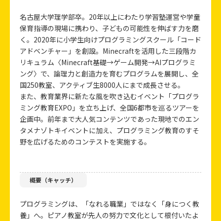
名古屋大学理学部卒。20年以上にわたり学習塾運営や学童
保育指導の現場に携わり、子どもの可能性を伸ばす力を磨
く。2020年に小学生向けプログラミングスクール「コード
アドベンチャー」を創設。Minecraftを活用した三段階カ
リキュラム〈Minecraft基礎→ゲーム開発→AIプログラミ
ング〉で、論理力と創造力を育むプログラムを展開し、全
国250教室、アクティブ生8000人にまで成長させる。
また、教育業界に新たな風を吹き込むイベント「プログラ
ミング教育EXPO」を立ち上げ、全国6都市を巡るツアーを
企画中。前年まで大人気コンテンツであった現地でのエン
タメナゾトキイベントに加え、プログラミング教育のすそ
野を広げるためのコンテストを実施する。
概要（キャッチ）
プログラミングは、「なれる職業」ではなく「身につく教
養」へ。ピアノ教室が先人の努力で文化として根付いたよ